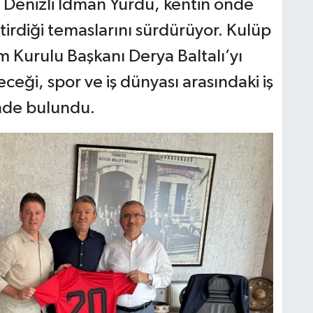
n Denizli İdman Yurdu, kentin önde
ştirdiği temaslarını sürdürüyor. Kulüp
m Kurulu Başkanı Derya Baltalı’yı
ceği, spor ve iş dünyası arasındaki iş
şinde bulundu.