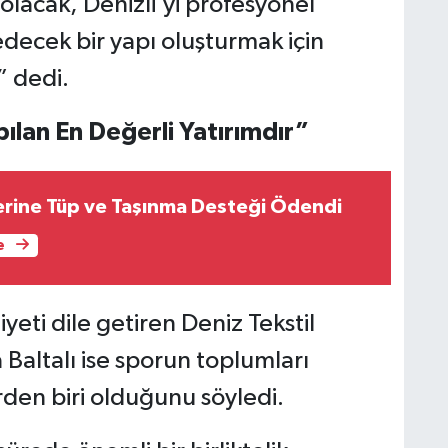
lacak, Denizli’yi profesyonel
 edecek bir yapı oluşturmak için
” dedi.
ılan En Değerli Yatırımdır”
lerine Tüp ve Taşınma Desteği Ödendi
e
ti dile getiren Deniz Tekstil
Baltalı ise sporun toplumları
rden biri olduğunu söyledi.