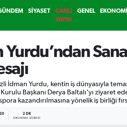
GÜNDEM
SİYASET
CANLI
GENEL
EKONOM
YAYIN
n Yurdu’ndan Sana
esajı
nizli İdman Yurdu, kentin iş dünyasıyla tem
 Kurulu Başkanı Derya Baltalı'yı ziyaret ed
spora kazandırılmasına yönelik iş birliği fır
:20
2 DK
OKUNMA SÜRESI