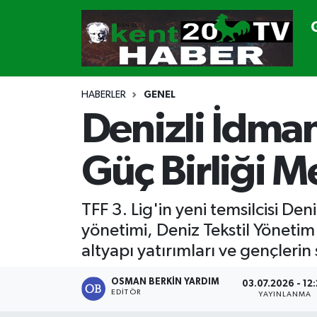
GÜNDEM
Denizli Nöbetçi Eczaneler
SİYASET
Denizli Hava Durumu
HABERLER
GENEL
Denizli İdma
CANLI YAYIN
Denizli Namaz Vakitleri
Güç Birliği M
GENEL
Denizli Trafik Yoğunluk Haritası
EKONOMİ
Süper Lig Puan Durumu ve Fikstür
TFF 3. Lig'in yeni temsilcisi De
yönetimi, Deniz Tekstil Yönetim
SPOR
Tüm Manşetler
altyapı yatırımları ve gençlerin 
ULUSAL
Son Dakika Haberleri
OSMAN BERKIN YARDIM
03.07.2026 - 12
EDITÖR
YAYINLANMA
DTO
Haber Arşivi