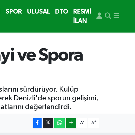
İ
SPOR
ULUSAL
DTO
RESMİ
İLAN
yi ve Spora
aslarını sürdürüyor. Kulüp
erek Denizli'de sporun gelişimi,
satlarını değerlendirdi.
-
+
A
A