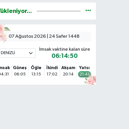
ükleniyor...
07 Ağustos 2026 | 24 Safer 1448
İmsak vaktine kalan süre
DENİZLİ
06:14:48
İmsak
Güneş
Öğle
İkindi
Akşam
Yatsı
04:31
06:05
13:15
17:02
20:14
21:41