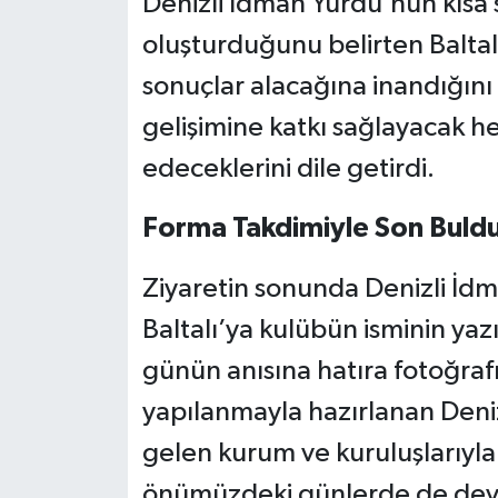
Denizli İdman Yurdu’nun kısa s
oluşturduğunu belirten Baltal
sonuçlar alacağına inandığını
gelişimine katkı sağlayacak 
edeceklerini dile getirdi.
Forma Takdimiyle Son Buld
Ziyaretin sonunda Denizli İd
Baltalı’ya kulübün isminin yaz
günün anısına hatıra fotoğrafı 
yapılanmayla hazırlanan Deni
gelen kurum ve kuruluşlarıyla 
önümüzdeki günlerde de devam