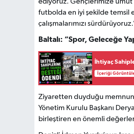
ediyoruz. Gençlerimize umut o
futbolda en iyi şekilde temsil
çalışmalarımızı sürdürüyoruz.
Baltalı: “Spor, Geleceğe Yap
İhtiyaç Sahip
İçeriği Görüntül
Ziyaretten duyduğu memnuniye
Yönetim Kurulu Başkanı Derya 
birleştiren en önemli değerle