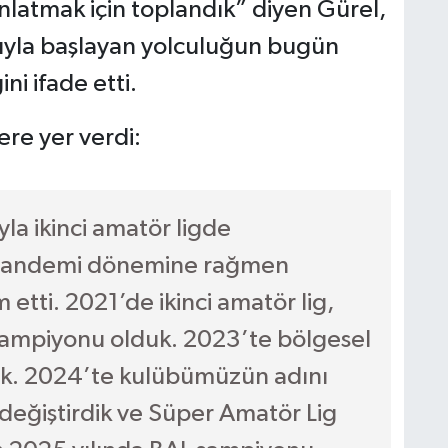
latmak için toplandık” diyen Gürel,
dıyla başlayan yolculuğun bugün
ni ifade etti.
re yer verdi:
la ikinci amatör ligde
, pandemi dönemine rağmen
tti. 2021’de ikinci amatör lig,
 şampiyonu olduk. 2023’te bölgesel
ik. 2024’te kulübümüzün adını
değiştirdik ve Süper Amatör Lig