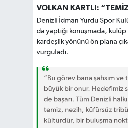
VOLKAN KARTLI: “TEMİZ
Denizli İdman Yurdu Spor Kulü
da yaptığı konuşmada, kulüp 
kardeşlik yönünü ön plana çık
vurguladı.
“Bu görev bana şahsım ve t
büyük bir onur. Hedefimiz 
de başarı. Tüm Denizli halkın
temiz, nezih, küfürsüz trib
kültürdür, bir buluşma nokta