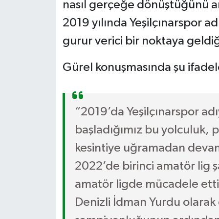
nasıl gerçeğe dönüştüğünü an
2019 yılında Yeşilçınarspor a
gurur verici bir noktaya geldiği
Gürel konuşmasında şu ifadele
“2019’da Yeşilçınarspor adıy
başladığımız bu yolculuk
kesintiye uğramadan devam e
2022’de birinci amatör lig
amatör ligde mücadele ett
Denizli İdman Yurdu olarak 