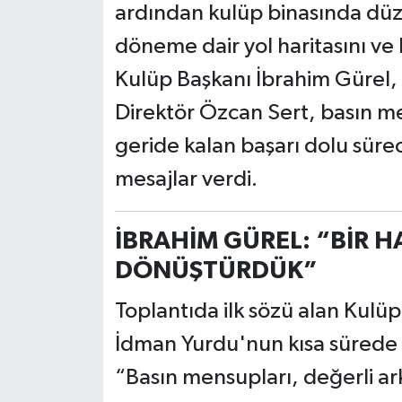
ardından kulüp binasında düze
döneme dair yol haritasını ve
Kulüp Başkanı İbrahim Gürel, İ
Direktör Özcan Sert, basın m
geride kalan başarı dolu sürec
mesajlar verdi.
İBRAHİM GÜREL: “BİR H
DÖNÜŞTÜRDÜK”
Toplantıda ilk sözü alan Kulüp
İdman Yurdu'nun kısa sürede g
“Basın mensupları, değerli ar