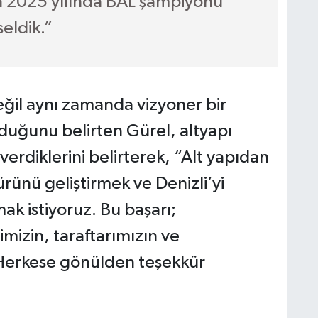
 2025 yılında BAL şampiyonu
eldik.”
eğil aynı zamanda vizyoner bir
duğunu belirten Gürel, altyapı
erdiklerini belirterek, “Alt yapıdan
ürünü geliştirmek ve Denizli’yi
mak istiyoruz. Bu başarı;
mizin, taraftarımızın ve
. Herkese gönülden teşekkür