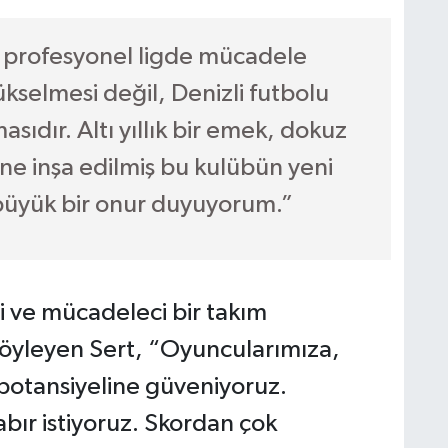
ez profesyonel ligde mücadele
ükselmesi değil, Denizli futbolu
asıdır. Altı yıllık bir emek, dokuz
rine inşa edilmiş bu kulübün yeni
büyük bir onur duyuyorum.”
li ve mücadeleci bir takım
söyleyen Sert, “Oyuncularımıza,
 potansiyeline güveniyoruz.
abır istiyoruz. Skordan çok