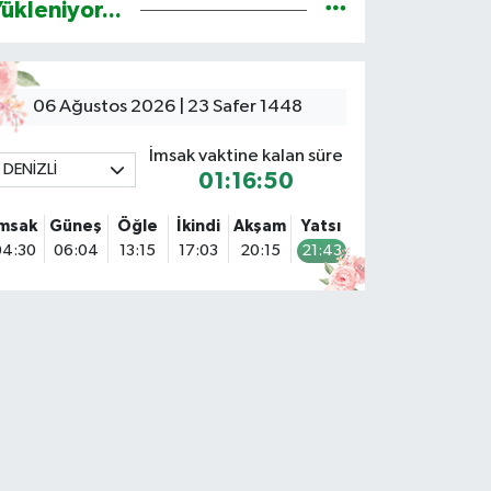
ükleniyor...
06 Ağustos 2026 | 23 Safer 1448
İmsak vaktine kalan süre
DENİZLİ
01:16:49
İmsak
Güneş
Öğle
İkindi
Akşam
Yatsı
04:30
06:04
13:15
17:03
20:15
21:43