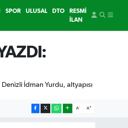
İ
SPOR
ULUSAL
DTO
RESMİ
İLAN
YAZDI:
 Denizli İdman Yurdu, altyapısı
-
+
A
A