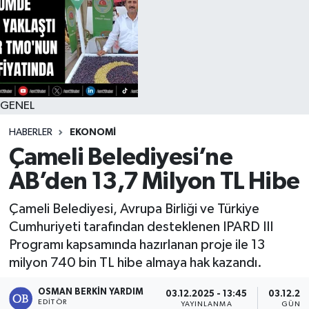
RESMİ İLAN
GENEL
HABERLER
EKONOMİ
Çameli Belediyesi’ne
AB’den 13,7 Milyon TL Hibe
Çameli Belediyesi, Avrupa Birliği ve Türkiye
Cumhuriyeti tarafından desteklenen IPARD III
Programı kapsamında hazırlanan proje ile 13
milyon 740 bin TL hibe almaya hak kazandı.
OSMAN BERKIN YARDIM
03.12.2025 - 13:45
03.12.20
EDITÖR
YAYINLANMA
GÜNC