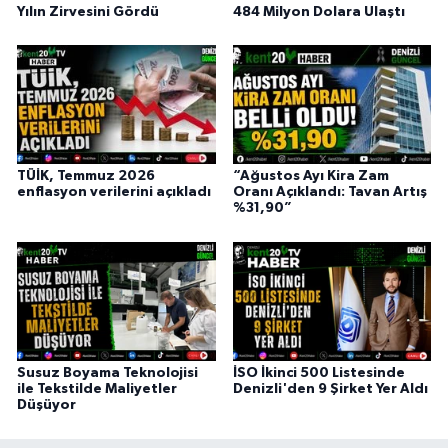
Yılın Zirvesini Gördü
484 Milyon Dolara Ulaştı
TÜİK, Temmuz 2026
“Ağustos Ayı Kira Zam
enflasyon verilerini açıkladı
Oranı Açıklandı: Tavan Artış
%31,90”
Susuz Boyama Teknolojisi
İSO İkinci 500 Listesinde
ile Tekstilde Maliyetler
Denizli'den 9 Şirket Yer Aldı
Düşüyor