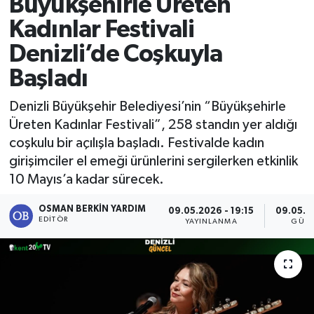
Büyükşehirle Üreten
Kadınlar Festivali
Denizli’de Coşkuyla
Başladı
Denizli Büyükşehir Belediyesi’nin “Büyükşehirle
Üreten Kadınlar Festivali”, 258 standın yer aldığı
coşkulu bir açılışla başladı. Festivalde kadın
girişimciler el emeği ürünlerini sergilerken etkinlik
10 Mayıs’a kadar sürecek.
OSMAN BERKIN YARDIM
09.05.2026 - 19:15
09.05.2
EDITÖR
YAYINLANMA
GÜNC