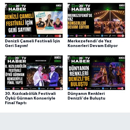
Denizli Çameli Festivali İçin
Merkezefendi'de Yaz
Geri Sayım!
Konserleri Devam Ediyor
30. Kızılcabölük Festivali
Dünyanın Renkleri
Öykü Gürman Konseriyle
Denizli'de Buluştu
Final Yaptı