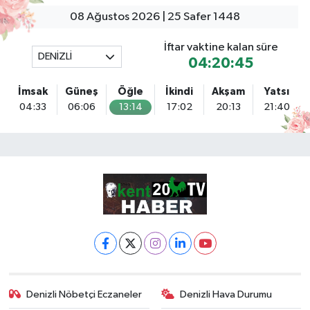
08 Ağustos 2026 | 25 Safer 1448
İftar vaktine kalan süre
DENİZLİ
04:20:44
İmsak
Güneş
Öğle
İkindi
Akşam
Yatsı
04:33
06:06
13:14
17:02
20:13
21:40
Denizli Nöbetçi Eczaneler
Denizli Hava Durumu