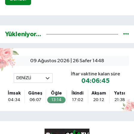
Yükleniyor...
09 Ağustos 2026 | 26 Safer 1448
İftar vaktine kalan süre
DENİZLİ
04:06:45
İmsak
Güneş
Öğle
İkindi
Akşam
Yatsı
04:34
06:07
13:14
17:02
20:12
21:38