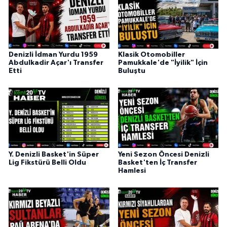
Denizli İdman Yurdu 1959
Klasik Otomobiller
Abdulkadir Açar'ı Transfer
Pamukkale'de "İyilik" İçin
Etti
Buluştu
Y. Denizli Basket'in Süper
Yeni Sezon Öncesi Denizli
Lig Fikstürü Belli Oldu
Basket'ten İç Transfer
Hamlesi