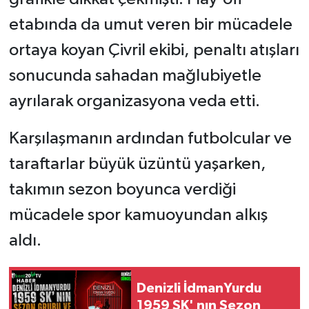
etabında da umut veren bir mücadele
ortaya koyan Çivril ekibi, penaltı atışları
sonucunda sahadan mağlubiyetle
ayrılarak organizasyona veda etti.
Karşılaşmanın ardından futbolcular ve
taraftarlar büyük üzüntü yaşarken,
takımın sezon boyunca verdiği
mücadele spor kamuoyundan alkış
aldı.
Denizli İdmanYurdu
1959 SK' nın Sezon