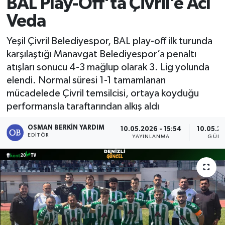
BAL Play-Off’ta Çivril’e Acı
Veda
Yeşil Çivril Belediyespor, BAL play-off ilk turunda
karşılaştığı Manavgat Belediyespor’a penaltı
atışları sonucu 4-3 mağlup olarak 3. Lig yolunda
elendi. Normal süresi 1-1 tamamlanan
mücadelede Çivril temsilcisi, ortaya koyduğu
performansla taraftarından alkış aldı
OSMAN BERKIN YARDIM
10.05.2026 - 15:54
10.05.20
EDITÖR
YAYINLANMA
GÜNC