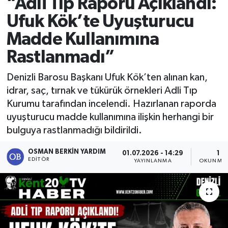
“Adli Tıp Raporu Açıklandı:
Ufuk Kök’te Uyuşturucu
Madde Kullanımına
Rastlanmadı”
Denizli Barosu Başkanı Ufuk Kök’ten alınan kan,
idrar, saç, tırnak ve tükürük örnekleri Adli Tıp
Kurumu tarafından incelendi. Hazırlanan raporda
uyuşturucu madde kullanımına ilişkin herhangi bir
bulguya rastlanmadığı bildirildi.
OSMAN BERKIN YARDIM
01.07.2026 - 14:29
1 D
EDITÖR
YAYINLANMA
OKUNMA 