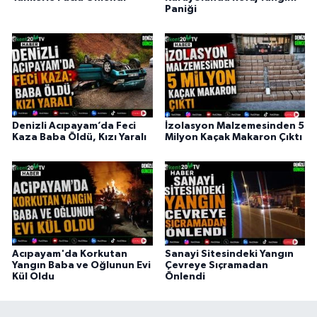
Paniği
Denizli Acıpayam’da Feci
İzolasyon Malzemesinden 5
Kaza Baba Öldü, Kızı Yaralı
Milyon Kaçak Makaron Çıktı
Acıpayam'da Korkutan
Sanayi Sitesindeki Yangın
Yangın Baba ve Oğlunun Evi
Çevreye Sıçramadan
Kül Oldu
Önlendi