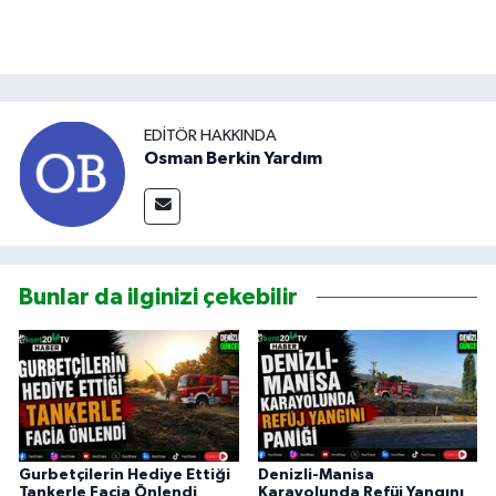
EDITÖR HAKKINDA
Osman Berkin Yardım
Bunlar da ilginizi çekebilir
Gurbetçilerin Hediye Ettiği
Denizli-Manisa
Tankerle Facia Önlendi
Karayolunda Refüj Yangını