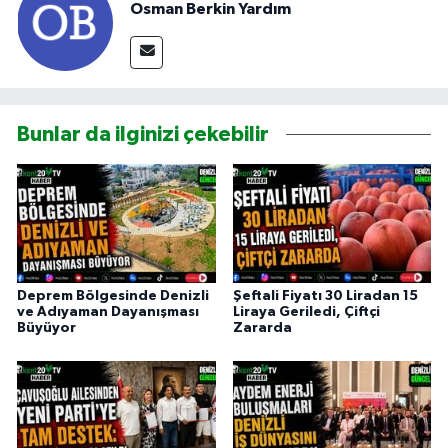
Osman Berkin Yardım
Bunlar da ilginizi çekebilir
Deprem Bölgesinde Denizli
Şeftali Fiyatı 30 Liradan 15
ve Adıyaman Dayanışması
Liraya Geriledi, Çiftçi
Büyüyor
Zararda