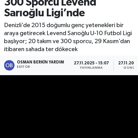
300 Sporcu Levend
Sarıoğlu Ligi’nde
Denizli’de 2015 doğumlu genç yetenekleri bir
araya getirecek Levend Sarıoğlu U-10 Futbol Ligi
başlıyor; 20 takım ve 300 sporcu, 29 Kasım’dan
itibaren sahada ter dökecek
OSMAN BERKIN YARDIM
27.11.2025 - 15:07
27.11.202
EDITÖR
YAYINLANMA
GÜNCE