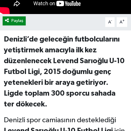
Paylaş
-
+
A
A
Denizli’de geleceğin futbolcularını
yetiştirmek amacıyla ilk kez
düzenlenecek Levend Sarıoğlu U-10
Futbol Ligi, 2015 doğumlu genç
yetenekleri bir araya getiriyor.
Ligde toplam 300 sporcu sahada
ter dökecek.
Denizli spor camiasının desteklediği
Levend Sarıoğlu U-10 Futbol Ligi
için