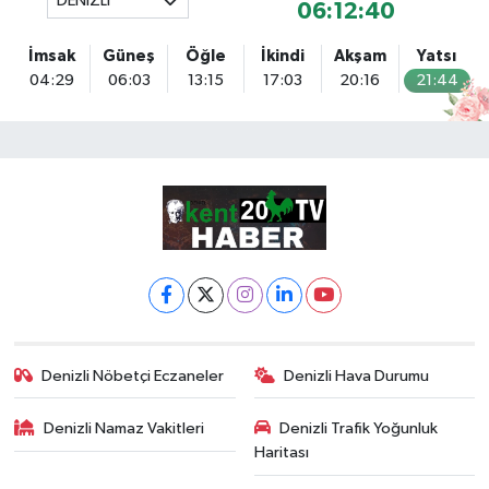
DENİZLİ
06:12:39
İmsak
Güneş
Öğle
İkindi
Akşam
Yatsı
04:29
06:03
13:15
17:03
20:16
21:44
Denizli Nöbetçi Eczaneler
Denizli Hava Durumu
Denizli Namaz Vakitleri
Denizli Trafik Yoğunluk
Haritası