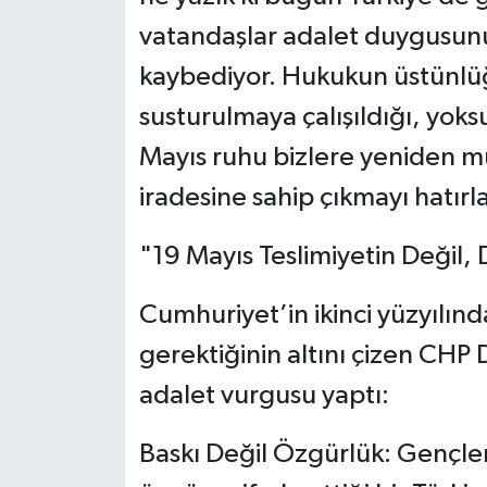
vatandaşlar adalet duygusun
kaybediyor. Hukukun üstünlüğ
susturulmaya çalışıldığı, yoks
Mayıs ruhu bizlere yeniden m
iradesine sahip çıkmayı hatırl
​"19 Mayıs Teslimiyetin Değil, D
​Cumhuriyet’in ikinci yüzyılın
gerektiğinin altını çizen CHP 
adalet vurgusu yaptı:
​Baskı Değil Özgürlük: Gençleri