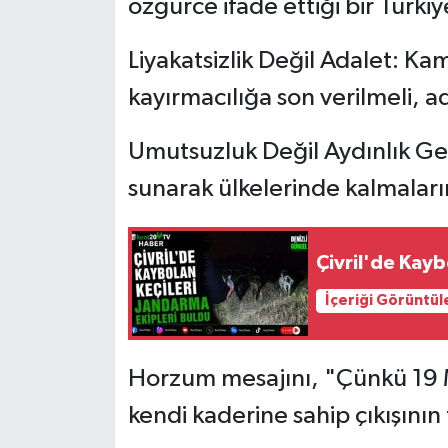
özgürce ifade ettiği bir Türkiy
​Liyakatsizlik Değil Adalet: 
kayırmacılığa son verilmeli, a
​Umutsuzluk Değil Aydınlık Gel
sunarak ülkelerinde kalmalar
Çivril'de Kayb
İçeriği Görüntül
​Horzum mesajını, "Çünkü 19 Ma
kendi kaderine sahip çıkışının 