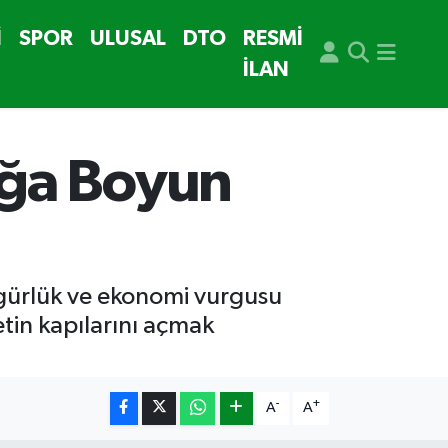
İ
SPOR
ULUSAL
DTO
RESMİ
İLAN
uğa Boyun
zgürlük ve ekonomi vurgusu
etin kapılarını açmak
-
+
A
A