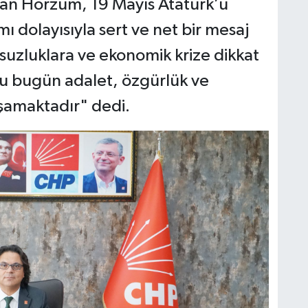
man Horzum, 19 Mayıs Atatürk’ü
 dolayısıyla sert ve net bir mesaj
suzluklara ve ekonomik krize dikkat
u bugün adalet, özgürlük ve
amaktadır" dedi.