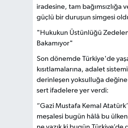
iradesine, tam bağımsızlığa 
güçlü bir duruşun simgesi old
​"Hukukun Üstünlüğü Zedelen
Bakamıyor"
​Son dönemde Türkiye'de yaş
kısıtlamalarına, adalet siste
derinleşen yoksulluğa değin
sert ifadelere yer verdi:
​“Gazi Mustafa Kemal Atatürk
meşalesi bugün hâlâ bu ülken
ne yazık ki bugün Türkiye’de