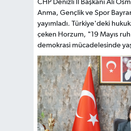
CHP Denizli İl Başkanı Ali Os
Anma, Gençlik ve Spor Bayramı
yayımladı. Türkiye'deki hukuk
çeken Horzum, "19 Mayıs ruh
demokrasi mücadelesinde yaş