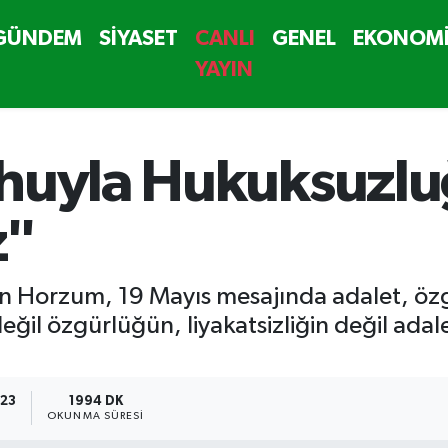
GÜNDEM
SİYASET
CANLI
GENEL
EKONOM
YAYIN
uhuyla Hukuksuzl
z"
man Horzum, 19 Mayıs mesajında adalet, ö
eğil özgürlüğün, liyakatsizliğin değil adal
:23
1994 DK
OKUNMA SÜRESI