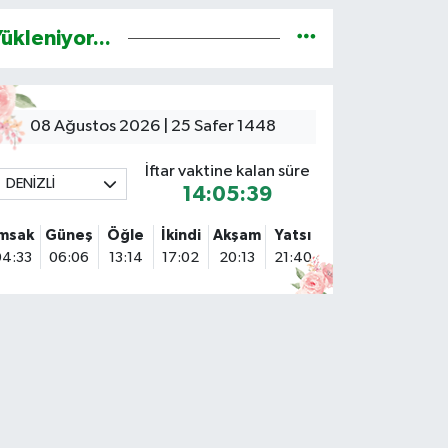
ükleniyor...
08 Ağustos 2026 | 25 Safer 1448
İftar vaktine kalan süre
DENİZLİ
14:05:38
İmsak
Güneş
Öğle
İkindi
Akşam
Yatsı
04:33
06:06
13:14
17:02
20:13
21:40