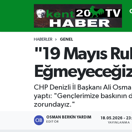
GÜNDEM
Denizli Nöbetçi Eczaneler
SİYASET
Denizli Hava Durumu
HABERLER
GENEL
"19 Mayıs R
CANLI YAYIN
Denizli Namaz Vakitleri
Eğmeyeceği
GENEL
Denizli Trafik Yoğunluk Haritası
EKONOMİ
Süper Lig Puan Durumu ve Fikstür
CHP Denizli İl Başkanı Ali Os
yaptı: "Gençlerimize baskının d
SPOR
Tüm Manşetler
zorundayız."
ULUSAL
Son Dakika Haberleri
OSMAN BERKIN YARDIM
18.05.2026 - 23
EDITÖR
YAYINLANMA
DTO
Haber Arşivi