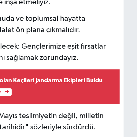
e inşa etmeliyiz.
Kamuda ve toplumsal hayatta
dalet ön plana çıkmalıdır.
ecek: Gençlerimize eşit fırsatlar
ını sağlamak zorundayız.
olan Keçileri Jandarma Ekipleri Buldu
e
yıs teslimiyetin değil, milletin
tarihidir" sözleriyle sürdürdü.