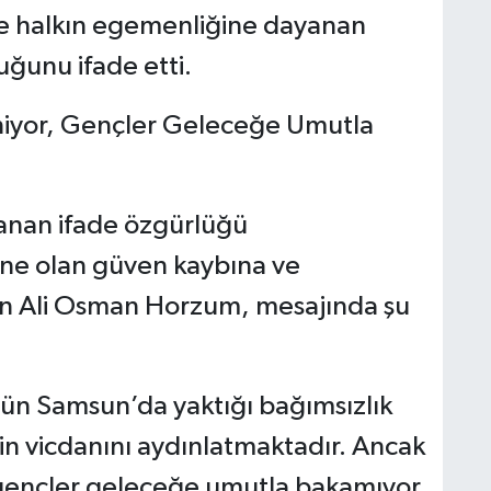
ve halkın egemenliğine dayanan
uğunu ifade etti.
iyor, Gençler Geleceğe Umutla
anan ifade özgürlüğü
mine olan güven kaybına ve
en Ali Osman Horzum, mesajında şu
’ün Samsun’da yaktığı bağımsızlık
in vicdanını aydınlatmaktadır. Ancak
 gençler geleceğe umutla bakamıyor,